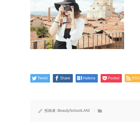
Tweet
Share
Hatena
Pocket
RSS
投稿者:
BeautySchoolLANI